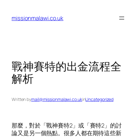
Skip
to
missionmalawi.co.uk
content
戰神賽特的出金流程全
解析
Written by
mail@missionmalawi.co.uk
in
Uncategorized
那麼，對於「戰神賽特2」或「賽特2」的討
論又是另一個熱點。很多人都在期待這些新