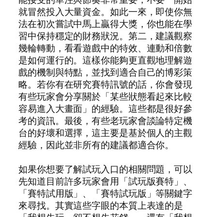
就冒然投入大量資金。如此一來，即使你無
法在初次嘗試中馬上贏得大獎，你也能在學
習中保持穩定的財務狀況。第二，建議觀察
幾輪轉動，看看遊戲中的特效、連動和倍數
是如何運行的。這樣你能夠更直觀地理解遊
戲的機制與特點，並找到適合自己的博彩策
略。若你有在研究賽特訊號的話，你會發現
有些玩家會分享關於「某些狀態看起來比較
容易進入大畫面」的經驗。這些都是很好參
考的資訊。最後，有些老玩家會談論特定機
台的好壞和選擇，這主要是基於個人的主觀
經驗，因此並非所有的建議都適合你。
如果你想要了解試玩入口的相關問題，可以
先知道目前許多玩家會用「試玩版賽特」、
「賽特試用版」、「賽特試玩版」等關鍵字
來尋找。其實這些字眼的本質上表達的是