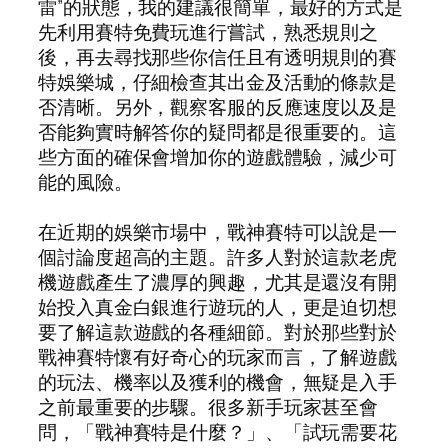
雷”的狀態，我的建議很簡單，最好的方式是
先利用賽特免費玩進行嘗試，熟悉規則之
後，再去尋找那些你信任且有透明規則的賽
特娛樂城，仔細檢查其出金及活動的條款是
否清晰。另外，觀察客服的反應速度以及是
否能夠實時解答你的疑問都是很重要的。這
些方面的確保會增加你的遊戲體驗，減少可
能的風險。
在近期的娛樂市場中，戰神賽特可以說是一
個討論度超高的主題。許多人對於這款老虎
機遊戲產生了濃厚的興趣，尤其是還沒有開
始投入真金白銀進行遊玩的人，更是迫切想
要了解這款遊戲的各種細節。對於那些對於
戰神賽特懷有好奇心的玩家而言，了解遊戲
的玩法、機率以及獲利的機會，無疑是入手
之前最重要的步驟。很多新手玩家甚至會
問，「戰神賽特是什麼？」、「試玩需要花