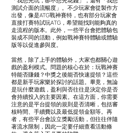
「我想先玩，卻不想先花錢」，還有「我想
測試介面的流暢度」。不少玩家會從製作方
出發，像是ATG戰神賽特，也有部分玩家會
直接打賽特試玩ATG，希望能找到能夠真的
走流程的版本。此外，一些平台會把體驗包
裝成不同的活動，例如戰神賽特體驗或體驗
版等以促進參與度。
當然，除了上手的體驗外，大家也都關心遊
戲的盈利模式。問題的核心在於：玩戰神賽
特能否賺錢？中獎之後能否快速提領？這些
都是新手玩家樂於探討的話題。畢竟，無論
是玩什麼遊戲，盈利與否往往是決定你是否
會持續投入的主要因素。在這方面，你需要
注意的是平台提領的規則是否清晰，包括審
核時間、手續費以及最低提領金額等。再
者，有些平台會設立獎勵活動，但往往伴隨
著流水限制，因此一定要仔細查看活動條