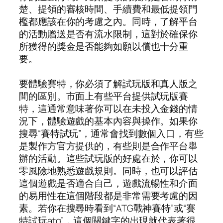
楚、提領的審核時間、手續費和最低提領門
檻都應該在你的考慮之內。同時，了解平台
的活動贈送是否有流水限制，這對於確保你
所獲得的獎金是否能夠如願以償也十分重
要。
要體驗賽特，你必須了解試玩版和真人版之
間的區別。市面上有些平台提供試玩版賽
特，這通常意味著你可以在未投入金錢的情
況下，體驗遊戲的基本內容與操作。如果你
搜尋“賽特試玩”，通常會找到數個入口，有些
是製作方官方提供的，有些則是合作平台舉
辦的活動。這些試玩版的好處在於，你可以
零風險地熟悉遊戲規則。同時，也可以評估
這個遊戲是否適合自己，遊戲流暢性和介面
的易用性在這個階段都是非常需要考慮的因
素。若你在搜尋時看到“ATG戰神賽特”或“賽
特試玩atg”，這個關鍵字的出現就代表著很