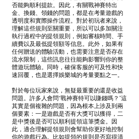
否能夠順利提款。因此，有關戰神賽特出
金、換錢、領錢的問題，都是在考量遊戲的
透明度和實際操作流程。對於初玩者來說，
理解這些規則至關重要，所以可以多加關注
執行過程中的提領規則，例如審核時間、手
續費以及最低提領額等信息。此外，如果有
任何贈送的體驗活動，也需要注意是否存在
流水限制，這些訊息往往能夠影響到你的整
體遊玩體驗。同時，確保客服的可及性和快
速回覆，也是選擇娛樂城的考量要點之一。
對於每位玩家來說，無疑最重要的還是收益
問題。許多人會問“戰神賽特可以賺錢嗎？”這
其實是個複雜的問題，因為根本上涉及到兩
個要素：一是遊戲是否有大獎可以獲得，二
是中獎後是否可以順利提領這筆獎金。因
此，適合理解提領規則會幫助你更好地控制
你的遊戲行為。比如提領的規則是否寫得清