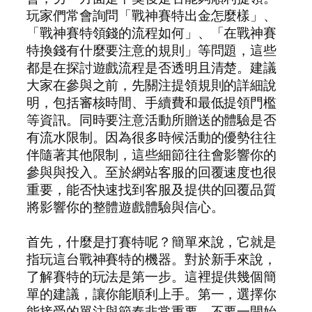
玩家們常會詢問「戰神賽特出金怎麼樣」、
「戰神賽特領錢的流程如何」、「在戰神賽
特換錢有什麼要注意的規則」等問題，這些
都是在探討遊戲流程是否透明且清楚。建議
大家在參與之前，先關注提領規則的詳細說
明，包括審核時間、手續費和最低提領門檻
等資訊。同時要注意活動所贈送的體驗是否
有流水限制。因為很多時候活動的優勢往往
伴隨著其他限制，這些細節往往會影響你的
參與與投入。至於網站客服的回覆速度也很
重要，能否快速找到客服及提供的回覆品質
將影響你的整體遊戲體驗與信心。
首先，什麼是打賽特呢？簡單來說，它就是
指玩這台戰神賽特的機器。對於新手來說，
了解賽特的玩法是第一步。這裡提供幾個簡
單的建議，讓你能順利上手。第一，選擇你
能接受的單注與節奏非常重要，不要一開始