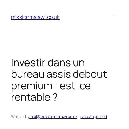
Skip
to
missionmalawi.co.uk
content
Investir dans un
bureau assis debout
premium : est-ce
rentable ?
Written by
mail@missionmalawi.co.uk
in
Uncategorized