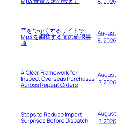
Mp3 音量設定の考え方
8, 2026
音をでかくするサイトで
August
Mp3 を調整する前の確認事
8, 2026
項
A Clear Framework for
August
Inspect Overseas Purchases
7, 2026
Across Repeat Orders
August
Steps to Reduce Import
Surprises Before Dispatch
7, 2026