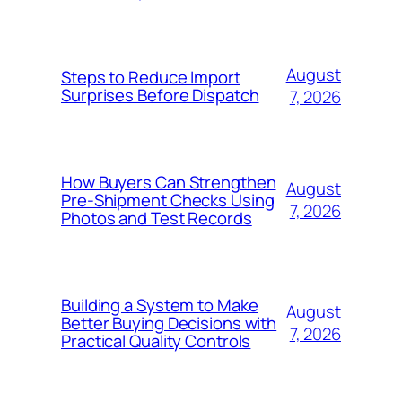
August
Steps to Reduce Import
Surprises Before Dispatch
7, 2026
How Buyers Can Strengthen
August
Pre-Shipment Checks Using
7, 2026
Photos and Test Records
Building a System to Make
August
Better Buying Decisions with
7, 2026
Practical Quality Controls