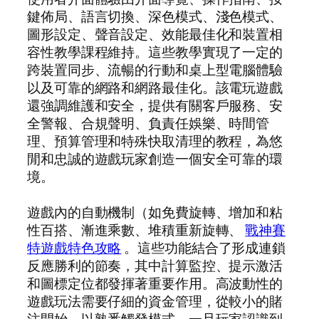
鍵佈局、語言切換、深色模式、淺色模式、
圖形設定、聲音設定、效能最佳化和裝置相
容性教學課程維持。這些教學實現了一定的
跨裝置同步、流暢的行動和桌上型電腦體驗
以及可靠的網路和網路最佳化。該電玩遊戲
還強調維護和安全，提供有關客戶服務、安
全警報、合規聲明、負責任娛樂、時間管
理、預算管理和特殊快取清理的教程，為悠
閒和忠誠的遊戲玩家創造一個安全可靠的環
境。
遊戲內的自動機制（如免費旋轉、增加和粘
性百搭、漸進乘數、堆積重新旋轉、
戰神賽
特遊戲特色攻略
。這些功能結合了形成連鎖
反應勝利的節奏，其中計算監控、提示激活
和圖標定位都發揮著重要作用。高波動性的
遊戲玩法需要仔細的資金管理，從較小的賭
注開始，以熟悉觸發模式，一旦玩家認識到