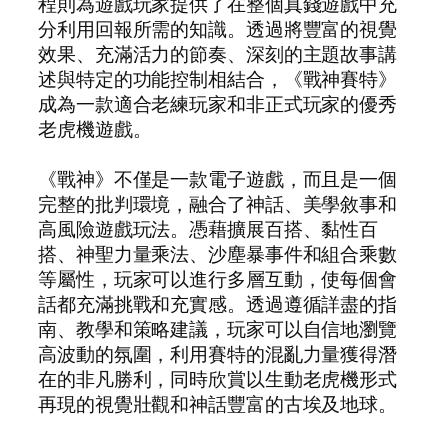
程則為遊戲玩家提供了在整個真錢遊戲中充
分利用回報所需的知識。透過將豐富的視覺
效果、充滿活力的節奏、深刻的主題故事講
述與特定的功能控制相結合，《戰神賽特》
成為一款適合老練玩家和非正式玩家的優秀
老虎機遊戲。
《戰神》不僅是一款電子遊戲，而且是一個
完整的批判環境，融合了神話、美學敘事和
高風險遊戲玩法。憑藉擴展百搭、黏性百
搭、神聖力量乘法、沙塵暴事件和組合乘數
等屬性，玩家可以進行多層互動，使每個會
話都充滿挑戰和充實感。透過遵循詳盡的指
南、教學和策略建議，玩家可以自信地瀏覽
高波動的氛圍，利用賽特的混亂力量獲得潛
在的非凡勝利，同時欣賞以生動老虎機形式
再現的視覺壯觀和神話豐富的古埃及地球。