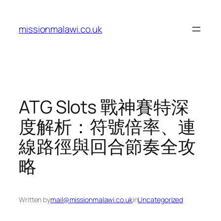
Skip
to
missionmalawi.co.uk
content
ATG Slots 戰神賽特深
度解析：符號倍率、連
線路徑與回合節奏全攻
略
Written by
mail@missionmalawi.co.uk
in
Uncategorized