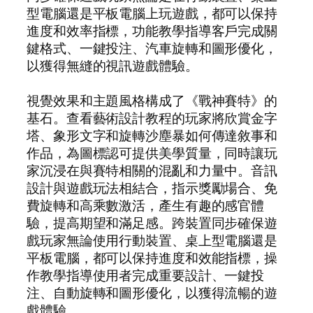
型電腦還是平板電腦上玩遊戲，都可以保持
進度和效率指標，功能教學指導客戶完成關
鍵格式、一鍵投注、汽車旋轉和圖形優化，
以獲得無縫的視訊遊戲體驗。
視覺效果和主題風格構成了《戰神賽特》的
基石。查看藝術設計教程的玩家將欣賞金字
塔、象形文字和旋轉沙塵暴如何傳達敘事和
作品，為圖標認可提供美學質量，同時讓玩
家沉浸在與賽特相關的混亂和力量中。音訊
設計與遊戲玩法相結合，指示獎勵場合、免
費旋轉和高乘數激活，產生有趣的感官體
驗，提高期望和滿足感。跨裝置同步確保遊
戲玩家無論使用行動裝置、桌上型電腦還是
平板電腦，都可以保持進度和效能指標，操
作教學指導使用者完成重要設計、一鍵投
注、自動旋轉和圖形優化，以獲得流暢的遊
戲體驗。