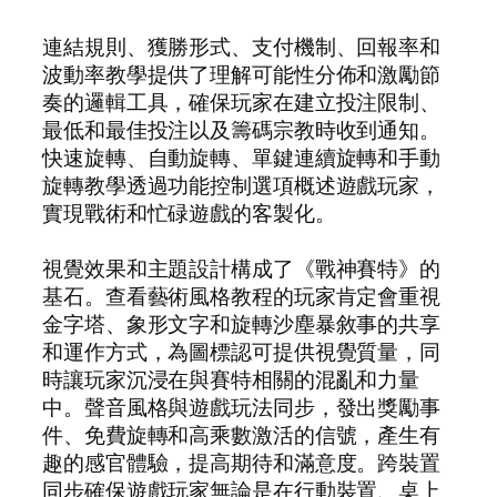
連結規則、獲勝形式、支付機制、回報率和
波動率教學提供了理解可能性分佈和激勵節
奏的邏輯工具，確保玩家在建立投注限制、
最低和最佳投注以及籌碼宗教時收到通知。
快速旋轉、自動旋轉、單鍵連續旋轉和手動
旋轉教學透過功能控制選項概述遊戲玩家，
實現戰術和忙碌遊戲的客製化。
視覺效果和主題設計構成了《戰神賽特》的
基石。查看藝術風格教程的玩家肯定會重視
金字塔、象形文字和旋轉沙塵暴敘事的共享
和運作方式，為圖標認可提供視覺質量，同
時讓玩家沉浸在與賽特相關的混亂和力量
中。聲音風格與遊戲玩法同步，發出獎勵事
件、免費旋轉和高乘數激活的信號，產生有
趣的感官體驗，提高期待和滿意度。跨裝置
同步確保遊戲玩家無論是在行動裝置、桌上