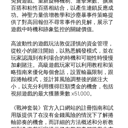
免費遊戲、重新旋轉機制、連擊乘數、擴展
百搭和粘性百搭相結合，以產生連鎖反應成
功。神聖力量倍增教學和沙塵暴事件策略提
供了對高回報但不尋常事件的見解，展示了
遊戲中時機和跡象監控的關鍵價值。
高波動性的遊戲玩法敦促謹慎的資金管理，
從較小的賭注開始，以熟悉觸發模式，並在
玩家認識到有利場合的時機和可能性時慢慢
加劇賭注。高級遊戲玩家可以利用教程和策
略指南來優化每個會話，設置輸贏限制，跟
踪捲軸模式，並計算風險調整後的賭注大
小，以充分利用獲得巨額獎金的機會，包括
視頻遊戲的最大獲勝乘數 x51,000。
《戰神套裝》官方入口網站的註冊指南和試
用版提供了在沒有金錢風險的情況下了解捲
軸節奏的機會，而詳細的方法概述和分析教