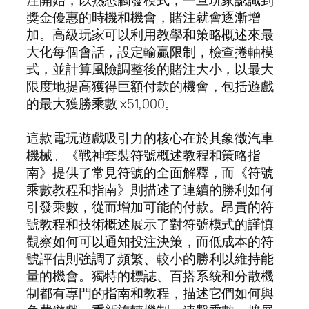
獎金優惠的時機和機會，賭注就會逐漸增
加。高級玩家可以利用教學和策略概述來最
大化每個會話，設定輸贏限制，檢查捲軸模
式，並計算風險調整後的賭注大小，以最大
限度地提高獲得巨額付款的機會，包括遊戲
的最大獲勝乘數 x51,000。
這款電玩遊戲吸引力的核心在於其象徵汽車
機械。《戰神套裝符號概述教程和策略指
南》提供了常見符號的全面解釋，而《符號
乘數教程和指南》則描述了連續的勝利如何
引發乘數，從而增加可能的付款。昂貴的符
號教程和技術概述展示了對符號模式的謹慎
觀察如何可以通知投注決策，而低成本的符
號評估則強調了頻繁、較小的勝利以維持能
量的機會。獨特的標誌、百搭系統和分散機
制都有專門的指南和教程，描述它們如何與