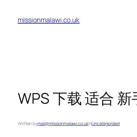
Skip
to
missionmalawi.co.uk
content
WPS 下载 适合 新
Written by
mail@missionmalawi.co.uk
in
Uncategorized