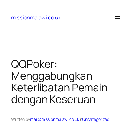
Skip
to
missionmalawi.co.uk
content
QQPoker:
Menggabungkan
Keterlibatan Pemain
dengan Keseruan
Written by
mail@missionmalawi.co.uk
in
Uncategorized