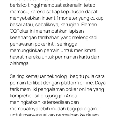
berisiko tinggi membuat adrenalin tetap
memacu, karena setiap keputusan dapat
menyebabkan insentif moneter yang cukup
besar atau, sebaliknya, kerugian. Elemen
QQPoker ini menambahkan lapisan
kesenangan tambahan yang melengkapi
penawaran poker inti, sehingga
memungkinkan pemain untuk menikmati
hasrat mereka untuk permainan kartu dan
olahraga.
Seiring kemajuan teknologi, begitu pula cara
pemain terlibat dengan platform online. Daya
tarik memiliki pengalaman poker online yang
komprehensif di ujung jari Anda
meningkatkan ketersediaan dan
membuatnya lebih mudah bagi para gamer
untuk menyesuaikan permainan ke dalam