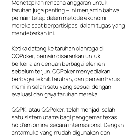
Menetapkan rencana anggaran untuk
taruhan juga penting – ini menjamin bahwa
pemain tetap dalam metode ekonomi
mereka saat berpartisipasi dalam tugas yang
mendebarkan ini.
Ketika datang ke taruhan olahraga di
QQPoker, pemain disarankan untuk
berkenalan dengan berbagai elemen
sebelum terjun. QQPoker menyediakan
berbagai teknik taruhan, dan pemain harus
memilih salah satu yang sesuai dengan
evaluasi dan gaya taruhan mereka.
QQPK, atau QQPoker, telah menjadi salah
satu sistem utama bagi penggemar texas
hold’em online secara internasional. Dengan
antarmuka yang mudah digunakan dan