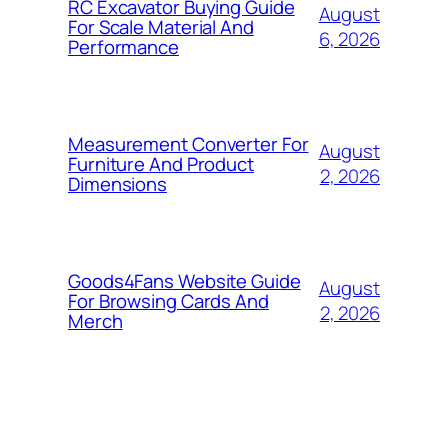
RC Excavator Buying Guide
August
For Scale Material And
6, 2026
Performance
Measurement Converter For
August
Furniture And Product
2, 2026
Dimensions
Goods4Fans Website Guide
August
For Browsing Cards And
2, 2026
Merch