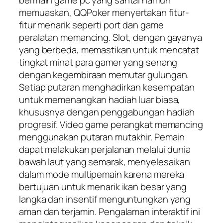
memuaskan, QQPoker menyertakan fitur-
fitur menarik seperti port dan game
peralatan memancing. Slot, dengan gayanya
yang berbeda, memastikan untuk mencatat
tingkat minat para gamer yang senang
dengan kegembiraan memutar gulungan.
Setiap putaran menghadirkan kesempatan
untuk memenangkan hadiah luar biasa,
khususnya dengan penggabungan hadiah
progresif. Video game perangkat memancing
menggunakan putaran mutakhir. Pemain
dapat melakukan perjalanan melalui dunia
bawah laut yang semarak, menyelesaikan
dalam mode multipemain karena mereka
bertujuan untuk menarik ikan besar yang
langka dan insentif menguntungkan yang
aman dan terjamin. Pengalaman interaktif ini