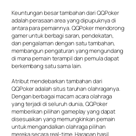
Keuntungan besar tambahan dari QQPoker
adalah perasaan area yang dipupuknya di
antara para pemainnya. QQPoker mendorong
gamer untuk berbagi saran, pendekatan,
dan pengalaman dengan satu tambahan,
membangun pengaturan yang mengundang
di mana pemain terampil dan pemula dapat
berkembang satu sama lain.
Atribut mendebarkan tambahan dari
QQPoker adalah situs taruhan olahraganya.
Dengan berbagai macam acara olahraga
yang terjadi di seluruh dunia, QQPoker
memberikan pilihan gameplay yang dapat
disesuaikan yang memungkinkan pemain
untuk mengandalkan olahraga pilihan
mereka secara real-time. Harapan hasil