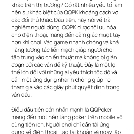
khác trên thị trường? Có rất nhiều yếu tố làm
nên sự khác biệt của QQPK khoảng cách với
các đối thủ khác. Đầu tiên, hãy nói về trải
nghiệm người dùng. QQPK được tối ưu hóa
cho điện thoại, mang đến cảm giác mượt tay
hơn khi chơi. Vào game nhanh chóng và khả
năng tương tác liền mạch giúp người chơi
tập trung vào chiến thuật mà không bị gián
đoạn bởi các vấn đề kỹ thuật. Đây là một lợi
thế lớn đối với những ai yêu thích tốc độ và
cần một ứng dụng nhanh chóng giúp họ
tham gia vào các giây phút quyết định trong
ván đấu.
Điều đầu tiên cần nhấn mạnh là QQPoker
mang đến một nền tảng poker trên mobile vô
cùng tiện ích. Người chơi chỉ cần tải ứng
dụng về điện thoại, tạo tài khoản và ngay lập