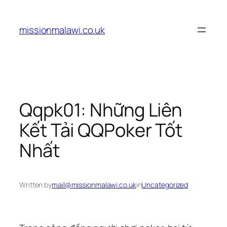
Skip
to
missionmalawi.co.uk
content
Qqpk01: Những Liên
Kết Tải QQPoker Tốt
Nhất
Written by
mail@missionmalawi.co.uk
in
Uncategorized