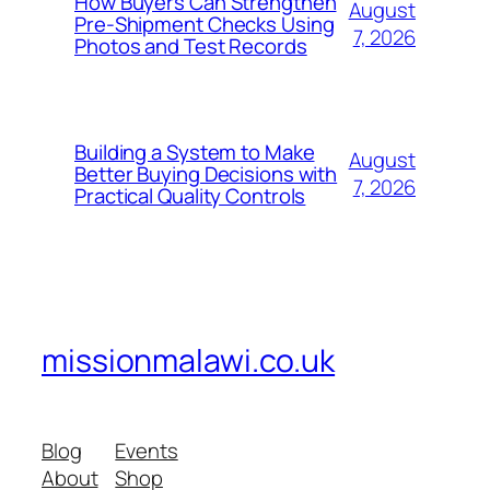
How Buyers Can Strengthen
August
Pre-Shipment Checks Using
7, 2026
Photos and Test Records
Building a System to Make
August
Better Buying Decisions with
7, 2026
Practical Quality Controls
missionmalawi.co.uk
Blog
Events
About
Shop