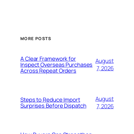
MORE POSTS
A Clear Framework for
August
Inspect Overseas Purchases
7, 2026
Across Repeat Orders
August
Steps to Reduce Import
Surprises Before Dispatch
7, 2026