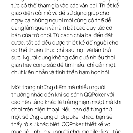
tức có thể tham gia vào các ván bài. Thiết kế
giao diện cởi mở và dễ sử dụng giúp cho
ngay cả những người mới cũng có thể dễ
dàng làm quen và nắm bắt các quy tắc cơ
bản của trò chơi. Từ cách chia bài đến đặt
cược, tất cả đều được thiết kế để người chơi
có thể thuần thục chỉ sau một vài lần thử
sức. Người dùng không cần quá nhiều thời
gian hay công sức để tìm hiểu, chỉ cần một
chút kiên nhẫn và tinh thần ham học hỏi.
Một trong những điểm mà nhiều người
thường nhắc đến khi so sánh QQPoker với
các nền tảng khác là trải nghiệm mượt mà khi
chơi trên điện thoại. Nếu bạn đã từng thử
một số ứng dụng chơi poker khác, bạn sẽ
thấy rõ sự khác biệt. QQPoker thiết kế với
mục tiêu phục vụ người chơi mobile-first, tức