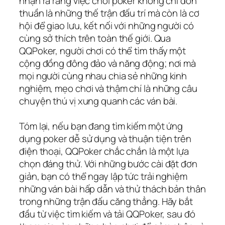
nhận ra rằng việc chơi poker không chỉ đơn
thuần là những thế trận đấu trí mà còn là cơ
hội để giao lưu, kết nối với những người có
cùng sở thích trên toàn thế giới. Qua
QQPoker, người chơi có thể tìm thấy một
cộng đồng đông đảo và năng động; nơi mà
mọi người cùng nhau chia sẻ những kinh
nghiệm, mẹo chơi và thậm chí là những câu
chuyện thú vị xung quanh các ván bài.
Tóm lại, nếu bạn đang tìm kiếm một ứng
dụng poker dễ sử dụng và thuận tiện trên
điện thoại, QQPoker chắc chắn là một lựa
chọn đáng thử. Với những bước cài đặt đơn
giản, bạn có thể ngay lập tức trải nghiệm
những ván bài hấp dẫn và thử thách bản thân
trong những trận đấu căng thẳng. Hãy bắt
đầu từ việc tìm kiếm và tải QQPoker, sau đó