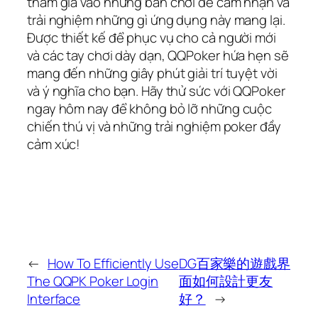
tham gia vào những bàn chơi để cảm nhận và
trải nghiệm những gì ứng dụng này mang lại.
Được thiết kế để phục vụ cho cả người mới
và các tay chơi dày dạn, QQPoker hứa hẹn sẽ
mang đến những giây phút giải trí tuyệt vời
và ý nghĩa cho bạn. Hãy thử sức với QQPoker
ngay hôm nay để không bỏ lỡ những cuộc
chiến thú vị và những trải nghiệm poker đầy
cảm xúc!
←
How To Efficiently Use
DG百家樂的遊戲界
The QQPK Poker Login
面如何設計更友
Interface
好？
→