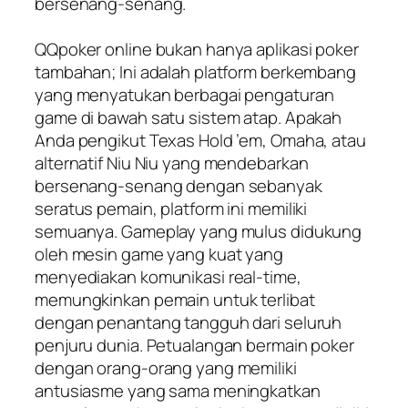
bersenang-senang.
QQpoker online bukan hanya aplikasi poker
tambahan; Ini adalah platform berkembang
yang menyatukan berbagai pengaturan
game di bawah satu sistem atap. Apakah
Anda pengikut Texas Hold ’em, Omaha, atau
alternatif Niu Niu yang mendebarkan
bersenang-senang dengan sebanyak
seratus pemain, platform ini memiliki
semuanya. Gameplay yang mulus didukung
oleh mesin game yang kuat yang
menyediakan komunikasi real-time,
memungkinkan pemain untuk terlibat
dengan penantang tangguh dari seluruh
penjuru dunia. Petualangan bermain poker
dengan orang-orang yang memiliki
antusiasme yang sama meningkatkan