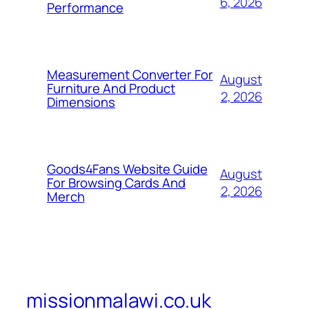
6, 2026
Performance
Measurement Converter For
August
Furniture And Product
2, 2026
Dimensions
Goods4Fans Website Guide
August
For Browsing Cards And
2, 2026
Merch
missionmalawi.co.uk