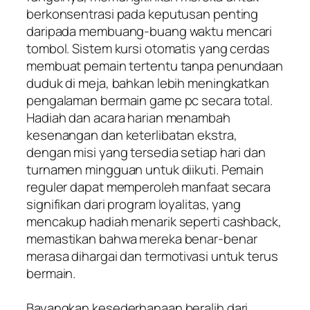
berkonsentrasi pada keputusan penting
daripada membuang-buang waktu mencari
tombol. Sistem kursi otomatis yang cerdas
membuat pemain tertentu tanpa penundaan
duduk di meja, bahkan lebih meningkatkan
pengalaman bermain game pc secara total.
Hadiah dan acara harian menambah
kesenangan dan keterlibatan ekstra,
dengan misi yang tersedia setiap hari dan
turnamen mingguan untuk diikuti. Pemain
reguler dapat memperoleh manfaat secara
signifikan dari program loyalitas, yang
mencakup hadiah menarik seperti cashback,
memastikan bahwa mereka benar-benar
merasa dihargai dan termotivasi untuk terus
bermain.
Bayangkan kesederhanaan beralih dari