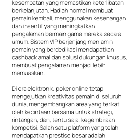
kesempatan yang memastikan keterlibatan
berkelanjutan. Hadiah normal membuat
pemain kembali, menggunakan kesenangan
dan insentif yang meningkatkan
pengalaman bermain game mereka secara
umum. Sistem VIP berjenjang menjamin
pemain yang berdedikasi mendapatkan
cashback amal dan solusi dukungan khusus,
membuat pengalaman menjadi lebih
memuaskan.
Di era elektronik, poker online tetap
mengejutkan kreativitas pemain di seluruh
dunia, mengembangkan area yang terikat
oleh kecintaan bersama untuk strategi,
rintangan, dan, tentu saja, kegembiraan
kompetisi. Salah satu platform yang telah
mendapatkan prestise besar adalah