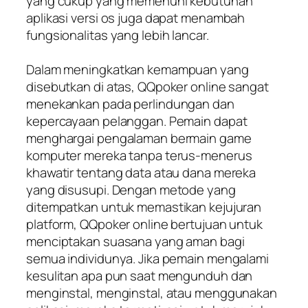
yang cukup yang memenuhi kebutuhan
aplikasi versi os juga dapat menambah
fungsionalitas yang lebih lancar.
Dalam meningkatkan kemampuan yang
disebutkan di atas, QQpoker online sangat
menekankan pada perlindungan dan
kepercayaan pelanggan. Pemain dapat
menghargai pengalaman bermain game
komputer mereka tanpa terus-menerus
khawatir tentang data atau dana mereka
yang disusupi. Dengan metode yang
ditempatkan untuk memastikan kejujuran
platform, QQpoker online bertujuan untuk
menciptakan suasana yang aman bagi
semua individunya. Jika pemain mengalami
kesulitan apa pun saat mengunduh dan
menginstal, menginstal, atau menggunakan