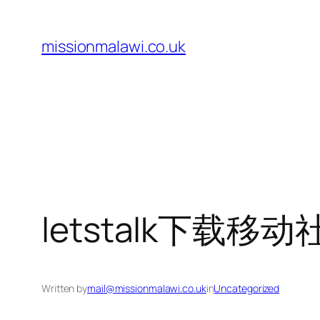
Skip
to
missionmalawi.co.uk
content
letstalk下载
Written by
mail@missionmalawi.co.uk
in
Uncategorized