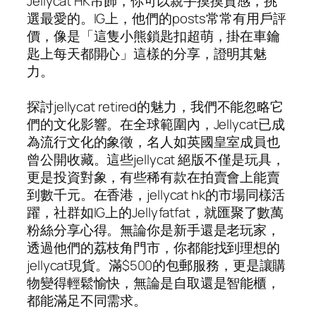
Jellycat HK吊飾，你可以親手摸摸質感，挑
選最愛的。IG上，他們的posts常常有用戶評
價，像是「這隻小熊鎖匙扣超萌，掛在車鑰
匙上每天都開心」這樣的分享，證明其魅
力。
探討jellycat retired的魅力，我們不能忽略它
們的文化影響。在全球範圍內，Jellycat已成
為流行文化的象徵，名人如英國皇室成員也
曾公開收藏。這些jellycat 絕版不僅是玩具，
更是投資對象，有些稀有款在拍賣會上能賣
到數千元。在香港，jellycat hk的市場同樣活
躍，社群如IG上的Jellyfatfat，就匯聚了數萬
粉絲分享心得。無論你是新手還是老玩家，
透過他們的荔枝角門市，你都能找到理想的
jellycat現貨。滿$500的包郵服務，更是讓購
物變得輕鬆愉快，無論是自取還是智能櫃，
都能滿足不同需求。