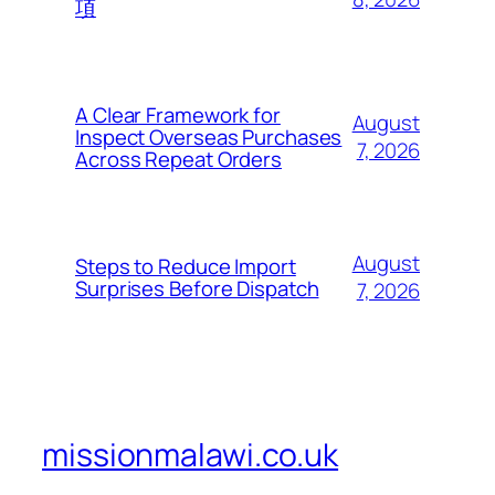
項
A Clear Framework for
August
Inspect Overseas Purchases
7, 2026
Across Repeat Orders
August
Steps to Reduce Import
Surprises Before Dispatch
7, 2026
missionmalawi.co.uk