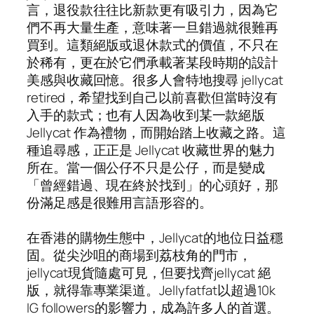
言，退役款往往比新款更有吸引力，因為它
們不再大量生產，意味著一旦錯過就很難再
買到。這類絕版或退休款式的價值，不只在
於稀有，更在於它們承載著某段時期的設計
美感與收藏回憶。很多人會特地搜尋 jellycat
retired，希望找到自己以前喜歡但當時沒有
入手的款式；也有人因為收到某一款絕版
Jellycat 作為禮物，而開始踏上收藏之路。這
種追尋感，正正是 Jellycat 收藏世界的魅力
所在。當一個公仔不只是公仔，而是變成
「曾經錯過、現在終於找到」的心頭好，那
份滿足感是很難用言語形容的。
在香港的購物生態中，Jellycat的地位日益穩
固。從尖沙咀的商場到荔枝角的門市，
jellycat現貨隨處可見，但要找齊jellycat 絕
版，就得靠專業渠道。Jellyfatfat以超過10k
IG followers的影響力，成為許多人的首選。