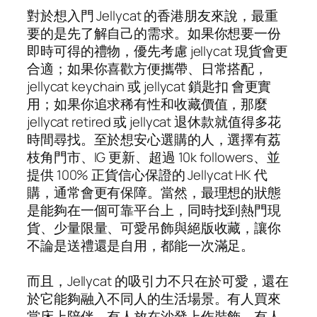
對於想入門 Jellycat 的香港朋友來說，最重
要的是先了解自己的需求。如果你想要一份
即時可得的禮物，優先考慮 jellycat 現貨會更
合適；如果你喜歡方便攜帶、日常搭配，
jellycat keychain 或 jellycat 鎖匙扣 會更實
用；如果你追求稀有性和收藏價值，那麼
jellycat retired 或 jellycat 退休款就值得多花
時間尋找。至於想安心選購的人，選擇有荔
枝角門市、IG 更新、超過 10k followers、並
提供 100% 正貨信心保證的 Jellycat HK 代
購，通常會更有保障。當然，最理想的狀態
是能夠在一個可靠平台上，同時找到熱門現
貨、少量限量、可愛吊飾與絕版收藏，讓你
不論是送禮還是自用，都能一次滿足。
而且，Jellycat 的吸引力不只在於可愛，還在
於它能夠融入不同人的生活場景。有人買來
當床上陪伴，有人放在沙發上作裝飾，有人