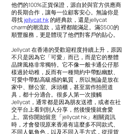
他們的100%正貨保證，源自於與官方供應商
的長期合作，讓每一位顧客安心。無論你是
尋找
jellycat hk
的經典款，還是jellycat
charm的潮流款，這裡都能滿足。滿$500的
順豐服務，更是體現了他們對客戶的貼心。
Jellycat 在香港的受歡迎程度持續上升，原因
不只是因為它「可愛」而已，而是它的整體
品牌風格非常獨特。它不像一般卡通公仔那
樣過於幼稚，反而有一種簡約中帶點幽默、
可愛中帶點高級感的氣質，所以無論是放在
家中、辦公室、床頭櫃，甚至當作拍照道
具，都十分適合。很多人第一次接觸
Jellycat，通常都是因為朋友送禮，或者在社
交平台上看到別人分享，然後慢慢就會愛
上。當你開始留意「jellycat hk」相關資訊
時，才會發現原來香港有這麼多不同款式、
不同人氣角色，以及不同入手方式，從現貨