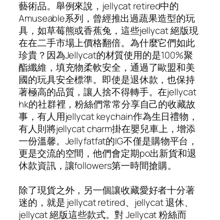
藝術品。舉例來說，jellycat retired中的
Amuseable系列，曾經推出過蔬果造型的玩
具，如草莓熊或香蕉兔，這些jellycat 絕版現
在在二手市場上價格翻倍。為什麼它們如此
珍貴？因為Jellycat的材質使用的是100%聚
酯纖維，填充物柔軟安全，通過了歐盟和美
國的玩具安全標準。即使是退休款，也保持
著極高的品質，讓人捨不得轉手。在jellycat
hk的社群裡，粉絲們常常分享自己的收藏故
事，有人用jellycat keychain作為生日禮物，
有人則將jellycat charm掛在嬰兒車上，增添
一份溫馨。Jellyfatfat的IG不僅是購物平台，
更是交流的空間，他們會定期po出新貨和退
休款資訊，讓followers第一時間搶購。
除了現貨之外，另一個讓收藏愛好者十分著
迷的，就是 jellycat retired、jellycat 退休、
jellycat 絕版這些款式。對 Jellycat 粉絲而