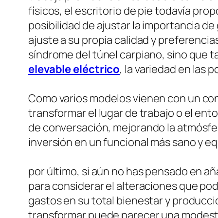
físicos, el escritorio de pie todavía pr
posibilidad de ajustar la importancia d
ajuste a su propia calidad y preferencias
síndrome del túnel carpiano, sino que t
elevable eléctrico
, la variedad en las 
Como varios modelos vienen con un conte
transformar el lugar de trabajo o el en
de conversación, mejorando la atmósfera
inversión en un funcional más sano y equ
por último, si aún no has pensado en a
para considerar el alteraciones que pod
gastos en su total bienestar y producc
transformar puede parecer una modesto