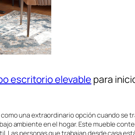
bo escritorio elevable
para inic
a como una extraordinario opción cuando se tr
rabajo ambiente en el hogar. Este mueble co
sátil. Las personas que trabajan desde casa 