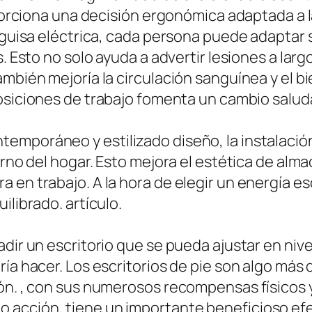
oporciona una decisión ergonómica adaptada a l
e guisa eléctrica, cada persona puede adaptar
. Esto no solo ayuda a advertir lesiones a larg
ambién mejoría la circulación sanguínea y el b
posiciones de trabajo fomenta un cambio saludab
mporáneo y estilizado diseño, la instalación
torno del hogar. Esto mejora el estética de a
 en trabajo. A la hora de elegir un energía es
ilibrado. artículo.
ñadir un escritorio que se pueda ajustar en n
ría hacer. Los escritorios de pie son algo má
ión. , con sus numerosos recompensas físicos 
 acción, tiene un importante beneficioso efe