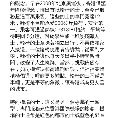
的觀念。早在2008年北京奧運後，香港借鑒
無障礙理念，推出首批輪椅的士，至今已服
務超過百萬乘客。這些的士的車門寬達1.2
米，輪椅平台能承受300公斤負荷，安全第
一。乘客可透過熱線2981 8181預約，平均等
待時間15分鐘。對於學生或上班族殘障人
士，輪椅的士意味著獨立出行，不再依賴家
人接送。一位輪椅使用者告訴我，從家到大
學，輪椅的士讓他每天多出半小時學習時
間，改變了人生軌跡。當然，挑戰依然存
在，如司機短缺和高峰期延誤，但社福團體
積極倡導，呼籲更多補貼。輪椅的士不僅是
車輛，更是平等的象徵，讓香港成為更友善
的城市。
轉向機場的士，這又是另一個專屬的士類
型，專門服務來往香港國際機場的旅客。機
場的士通常是紅色的都市的士或藍色的郊區