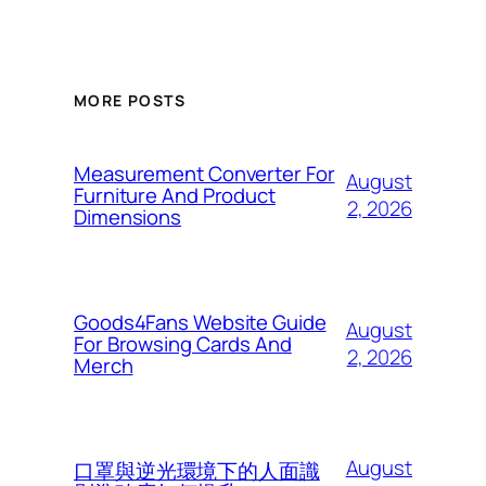
MORE POSTS
Measurement Converter For
August
Furniture And Product
2, 2026
Dimensions
Goods4Fans Website Guide
August
For Browsing Cards And
2, 2026
Merch
August
口罩與逆光環境下的人面識