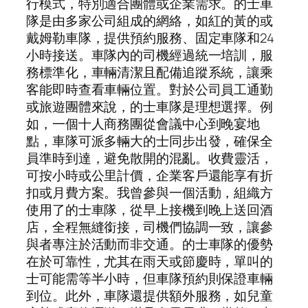
行模式，特別適合團體或企業需求。的士車
隊是由多家公司組成的網絡，如紅的黃的或
戴姆勒車隊，提供預約服務、固定車隊和24
小時接送。車隊內的司機經過統一培訓，服
務標準化，車輛清潔且配備追蹤系統，讓乘
客能即時查看車輛位置。對於公司員工通勤
或旅遊團體來說，的士車隊是理想選擇。例
如，一個十人商務團從會議中心到晚宴地
點，車隊可派多輛大的士同步出發，確保全
員準時到達，避免散開的混亂。收費靈活，
可按小時或公里計價，企業客戶還能享有折
扣或月費方案。我曾參與一個活動，組織方
使用了的士車隊，從早上接機到晚上送回酒
店，全程無縫銜接，司機們協調一致，讓參
與者專注於活動而非交通。的士車隊的優勢
在於可靠性，尤其在雨天或節慶時，單叫的
士可能需等半小時，但車隊預約則保證車輛
到位。此外，車隊還提供額外服務，如兒童