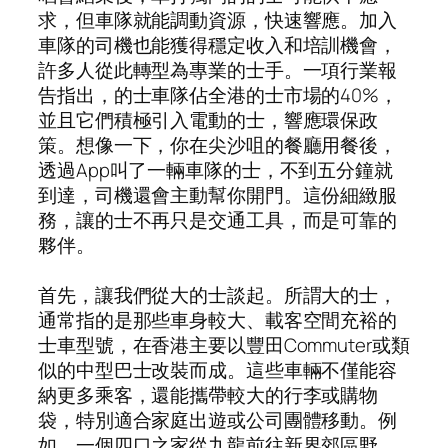
求，但車隊就能調動資源，快速響應。加入
車隊的司機也能獲得穩定收入和培訓機會，
許多人從此轉型為專業的士手。一項行業報
告指出，的士車隊佔全港的士市場的40%，
並且它們積極引入電動的士，響應環保政
策。想像一下，你在尖沙咀的餐廳用餐後，
透過App叫了一輛車隊的士，不到五分鐘就
到達，司機還會主動幫你開門。這份細緻服
務，讓的士不再只是交通工具，而是可靠的
夥伴。
首先，讓我們從大的士談起。所謂大的士，
通常指的是那些車身較大、載客空間充裕的
士車型號，在香港主要以豐田Commuter或類
似的中型巴士改裝而成。這些車輛不僅能容
納更多乘客，還能攜帶較大的行李或購物
袋，特別適合家庭出遊或公司團體移動。例
如，一個四口之家從九龍前往新界郊區野