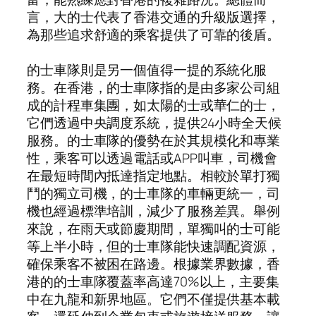
言，大的士代表了香港交通的升級版選擇，
為那些追求舒適的乘客提供了可靠的後盾。
的士車隊則是另一個值得一提的系統化服
務。在香港，的士車隊指的是由多家公司組
成的計程車集團，如太陽的士或華仁的士，
它們透過中央調度系統，提供24小時全天候
服務。的士車隊的優勢在於其規模化和專業
性，乘客可以透過電話或APP叫車，司機會
在最短時間內抵達指定地點。相較於單打獨
鬥的獨立司機，的士車隊的車輛更統一，司
機也經過標準培訓，減少了服務差異。舉例
來說，在雨天或節慶期間，單獨叫的士可能
等上半小時，但的士車隊能快速調配資源，
確保乘客不被困在路邊。根據業界數據，香
港的的士車隊覆蓋率高達70%以上，主要集
中在九龍和新界地區。它們不僅提供基本載