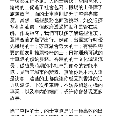
一環都互補不足。大的士解決了空間需求，
輪椅的士促進了社會包容，機場的士保障了
旅遊效率，而的士車隊則提升了整體專業
度。當然，這些服務也面臨挑戰，如交通擠
塞和高油價，但政府透過補貼和監管在緩
解。作為乘客，我們可以多了解這些選項，
選擇合適的類型出行。例如，出國旅行時優
先機場的士；家庭聚會選大的士；有特殊需
要的朋友則推薦輪椅的士；日常通勤可試的
士車隊的預約服務。香港的的士文化源遠流
長，從殖民時期的小紅車到如今的智能車
隊，見證了城市的變遷。無論你是本地人還
是訪客，這些的士都能讓你感受到香港的活
力與溫暖。下次坐車時，不妨多留意司機的
專業，以及車內的細節，或許你會發現更多
故事。
除了單輛的士，的士車隊是另一種高效的出