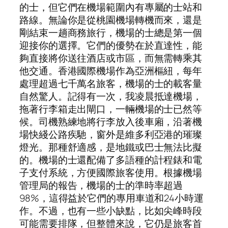
的士，但它們在機場範圍內有專屬的士站和
路線。無論你是從桃園機場轉機而來，還是
剛結束一趟商務旅行，機場的士總是第一個
迎接你的選擇。它們的優勢在於直達性，能
夠直接將你送往酒店或市區，而無需轉乘其
他交通。香港國際機場作為亞洲樞紐，每年
處理超過七千萬名旅客，機場的士的載客量
自然驚人。記得有一次，我凌晨抵達機場，
拖著行李箱走出閘口，一輛機場的士已然等
候。司機熟練地將行李放入後車廂，沿著機
場快綫公路疾馳，窗外是維多利亞港的璀璨
燈光。那種舒適感，是地鐵或巴士無法比擬
的。機場的士還配備了多語種的計程錶和電
子支付系統，方便國際旅客使用。根據機場
管理局的報告，機場的士的準時率超過
98%，這得益於它們的專用車道和24小時運
作。不過，也有一些小缺點，比如尖峰時段
可能需要排隊，但整體來說，它仍是旅客首