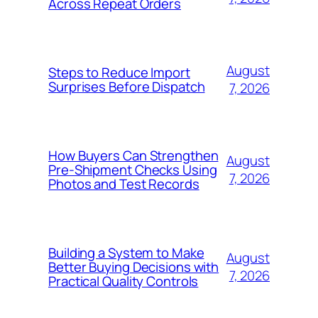
Across Repeat Orders
August
Steps to Reduce Import
Surprises Before Dispatch
7, 2026
How Buyers Can Strengthen
August
Pre-Shipment Checks Using
7, 2026
Photos and Test Records
Building a System to Make
August
Better Buying Decisions with
7, 2026
Practical Quality Controls