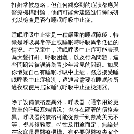
打鼾常被忽略，但任何觀察到的症狀都應與
醫療機構討論，他們可能會建議進行睡眠研
究以檢查是否有睡眠呼吸中止症。
睡眠呼吸中止症是一種嚴重的睡眠障礙，特
徵是呼吸異常停止或睡眠時呼吸異常低促的
情況。在兒童中，睡眠呼吸中止症可能表現
為大聲打鼾、呼吸困難，以及行為問題，這
些問題常被誤解為青少年常見的問題。如果
你懷疑自己有睡眠呼吸中止症，務必接受睡
眠呼吸中止症檢測，這通常需要在睡眠診所
過夜或使用居家睡眠呼吸中止症檢測器。
除了設備價格差異外，呼吸器（通常用於更
嚴重的呼吸衰竭情況）也存在顯著的價格差
異。呼吸器的價格可能從數千到數萬美元不
等，視其複雜度、特性及用途而定，無論是
在家庭還是醫療機構。有必要與醫療專家全