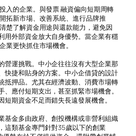
投入的企業。與發票 融資偏向短期周轉
、開拓新市場、改善系統、進行品牌推
是清楚了解資金用途與還款能力，避免因
利用外部資金放大自身優勢。當企業有穩
助企業更快抓住市場機會。
的營運挑戰。中小企往往沒有大型企業那
、快捷和貼身的方案。中小企借貸的設計
統抵押品。尤其在經濟波動、消費市場轉
手、應付短期支出，甚至抓緊市場機會。
因短期資金不足而錯失長遠發展機會。
業基金多由政府、創投機構或非營利組織
，這類基金專門針對35歲以下的創業