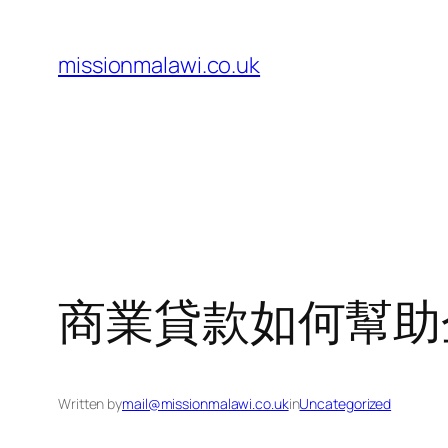
Skip
to
missionmalawi.co.uk
content
商業貸款如何幫助
Written by
mail@missionmalawi.co.uk
in
Uncategorized