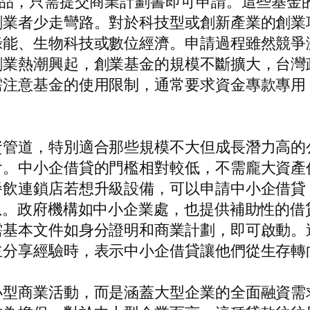
押品，只需提交商業計劃書即可申請。這些基金
創業者少走彎路。對於科技型或創新產業的創業
綠能、生物科技或數位經濟。申請過程雖然競爭
創業熱潮興起，創業基金的規模不斷擴大，台灣
需注意基金的使用限制，通常要求資金專款專用
管道，特別適合那些規模不大但成長潛力高的
會。中小企借貸的門檻相對較低，不需龐大資產
餐飲連鎖店若想升級設備，可以申請中小企借貸
息。政府機構如中小企業處，也提供補助性的
需基本文件如身分證明和商業計劃，即可啟動。
主分享經驗時，表示中小企借貸讓他們從生存轉
小型商業活動，而是涵蓋大型企業的全面融資需