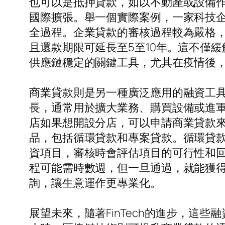
也可以是抵押貸款，如以不動產或設備
國際擴張。舉一個實際案例，一家科技
全過程。企業貸款的審核過程較為嚴格
且還款期限可延長至5至10年。這不僅
供應鏈穩定的關鍵工具，尤其在疫情後
商業貸款則是另一種廣泛應用的融資工
長，通常用於擴大業務、購買設備或進
店如果想開設分店，可以申請商業貸款
品，包括循環貸款和專案貸款。循環貸
資項目，審核時會評估項目的可行性和
程可能需時數週，但一旦通過，就能獲
詢，讓生意運作更專業化。
展望未來，隨著FinTech的進步，這