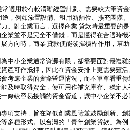
通常適用於有較清晰經營計劃、需要較大筆資金
用途，例如添置設備、租用新舖位、擴充團隊
力。對企業而言，選擇商業 貸款時最重要的
的企業並不是完全不借錢，而是懂得在合適時機
展方向時，商業 貸款便能發揮槓桿作用，幫
因為中小企業通常資源有限，卻需要面對最複雜
定資產可作抵押，因此在資金安排上更需要靈活
都會考慮企業的實際營運情況，而不單單看重傳
若能及時取得資金，便可用作補充庫存、穩定人
供一條較容易接觸的資金管道，讓中小企業不必
的專項支持，旨在降低創業風險並鼓勵創新。創
等多種形式。以台灣的「青年創業貸款」為例