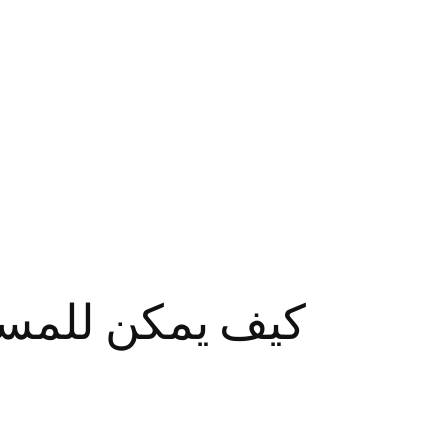
كيف يمكن للمستث