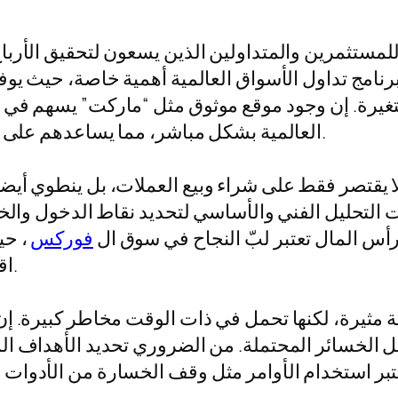
 للمستثمرين والمتداولين الذين يسعون لتحقيق الأربا
نامج تداول الأسواق العالمية أهمية خاصة، حيث يوفر
غيرة. إن وجود موقع موثوق مثل “ماركت” يسهم في ت
العالمية بشكل مباشر، مما يساعدهم على فهم الاتجاهات الحالية وإجراء التحليلات الفنية.
 يقتصر فقط على شراء وبيع العملات، بل ينطوي أيضاً
ت التحليل الفني والأساسي لتحديد نقاط الدخول والخر
رأس المال تعتبر لبّ النجاح في سوق ال
فوركس
، حي
اقتصادية وسياسية متعددة تؤثر على قوة العملة.
بة مثيرة، لكنها تحمل في ذات الوقت مخاطر كبيرة. إ
يل الخسائر المحتملة. من الضروري تحديد الأهداف ال
عتبر استخدام الأوامر مثل وقف الخسارة من الأدوات