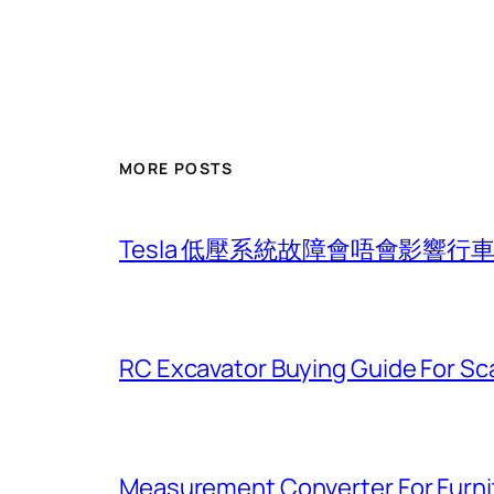
MORE POSTS
Tesla 低壓系統故障會唔會影響
RC Excavator Buying Guide For Sc
Measurement Converter For Furni