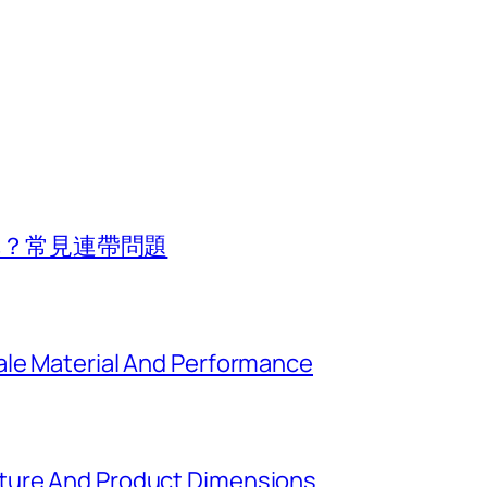
行車？常見連帶問題
ale Material And Performance
ture And Product Dimensions