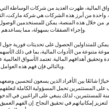
سواق المالية، ظهرت العديد من شركات الوساطة التي
ة. واحدة من أبرز هذه الشركات هي شركة ماركت، الت
فهم. من خلال هذه المنصة، يمكن للمستخدمين الوصول
وإجراء الصفقات بسهولة، مما يساعدهم على زيادة فرص نجاحهم في الأسواق العالمية.
مكن للمتداولين الحصول على تحديثات فورية حول الأ
وعة متنوعة من الأدوات المالية، بما في ذلك الأسه
تحقيق أهدافهم المالية. تعتمد الأسواق العالمية عل
وبالتالي فإن فهم هذه العوامل يعد أمرًا حيويًا لتحقيق النجاح في عالم التداول.
خيارًا شائعًا بين الأفراد الذين يسعون لتحسين وضعه
يجب على المستثمرين تحمل المسؤولية الكاملة لتعلقه
آمنة للمستثمرين، لذلك ينبغي على الراغبين في الد
واستخدام منصات موثوقة مثل ميتاتريدر 5 لتعزيز إمكانياتهم في تحقيق النجاح